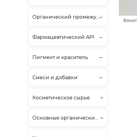
Органический промежуточный продукт
Фенэт
Фармацевтический API
Пигмент и краситель
Смеси и добавки
Косметическое сырье
Основные органические химикаты