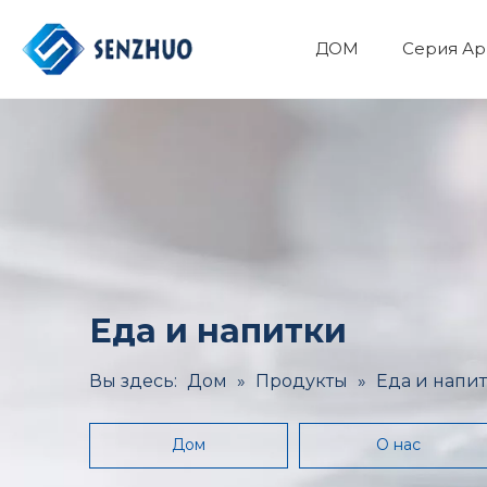
ДОМ
Серия Ар
Фармацевтический API
Основные органические химикаты
Минералы и Металлургия
Здоровье и медицина
Еда и напитки
Вы здесь:
Дом
»
Продукты
»
Еда и напи
Дом
О нас