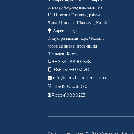
3, центр Чжунжуньшицзи, №
12111, улица Цзинши, район
Лися, Цзинань, Шаньдун, Китай

Адрес завода:
Индустриальный парк Чжанцю,
город Цзинань, провинция
Шаньдун, Китай.
+86-531-88902568

+86-15165036020

info@senzhuochem.com


+86-15165036020
Росси19880223

Авторское право ©
2026
Senzhuo Indust