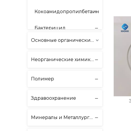
Кокоамидопропилбетаин
Бактерицид
Основные органические химикаты
Очищающее средство
Неорганические химикаты
Антиоксиданты
Отбеливающий агент
Полимер
Здравоохранение
Минералы и Металлургия