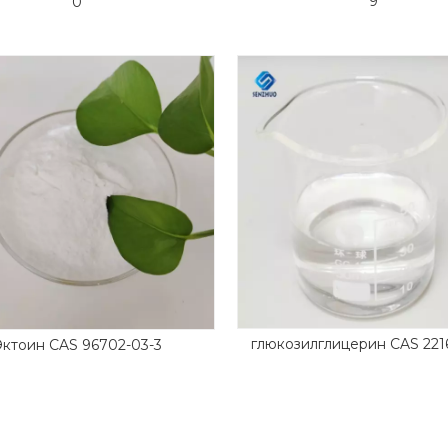
9
0
глюкозилглицерин CAS 221
Эктоин CAS 96702-03-3