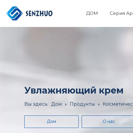
ДОМ
Серия Ар
Фармацевтический API
Основные органические химикаты
Минералы и Металлургия
Здоровье и медицина
Увлажняющий крем
Вы здесь:
Дом
»
Продукты
»
Косметичес
Дом
О нас