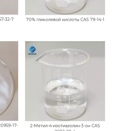
67-32-7
70% гликолевой кислоты CAS 79-14-1
0959-17-
2-Метил-4-изотиазолин-3-он CAS