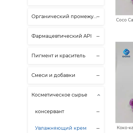
Органический промежуточный продукт
Coco Ca
Фармацевтический API
Пигмент и краситель
Смеси и добавки
Косметическое сырье
консервант
Коко-ка
Увлажняющий крем