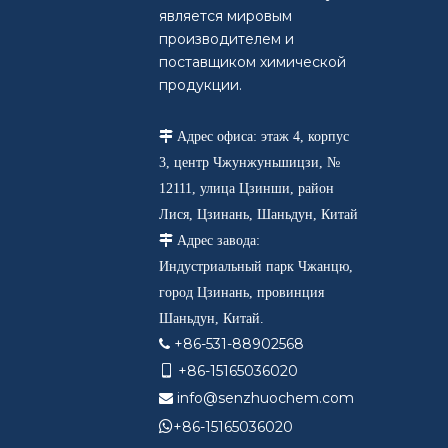
является мировым
производителем и
поставщиком химической
продукции.

Адрес офиса: этаж 4, корпус
3, центр Чжунжуньшицзи, №
12111, улица Цзинши, район
Лися, Цзинань, Шаньдун, Китай

Адрес завода:
Индустриальный парк Чжанцю,
город Цзинань, провинция
Шаньдун, Китай.
+86-531-88902568

+86-15165036020

info@senzhuochem.com


+86-15165036020