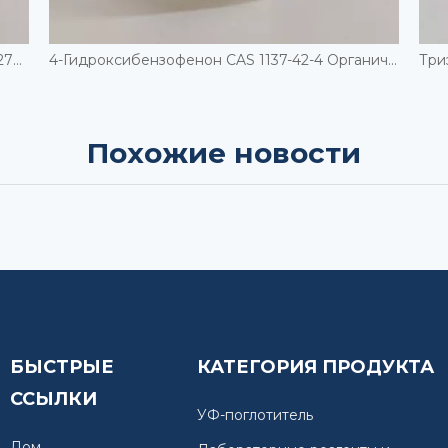
Бис-(сульфопропил)дисульфид натрия CAS 27206-35-5
4-Гидроксибензофенон CAS 1137-42-4 Органический синтез
Похожие новости
БЫСТРЫЕ
КАТЕГОРИЯ ПРОДУКТА
ССЫЛКИ
УФ-поглотитель
Дом