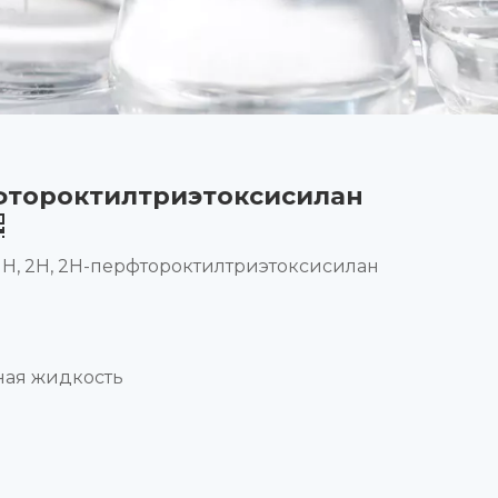
рфтороктилтриэтоксисилан
 1H, 2H, 2H-перфтороктилтриэтоксисилан
ная жидкость