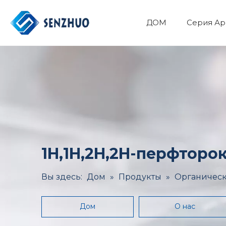
ДОМ
Серия Ар
Фармацевтический API
Основные органические химикаты
Минералы и Металлургия
Здоровье и медицина
1H,1H,2H,2H-перфторо
Вы здесь:
Дом
»
Продукты
»
Органическ
Дом
О нас