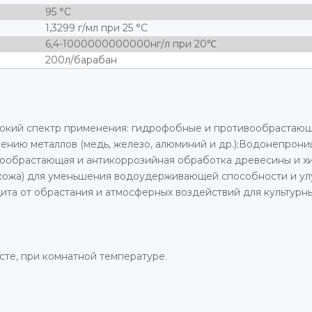
95 °С
1,3299 г/мл при 25 °C
6,4-1000000000000нг/л при 20℃
200л/барабан
кий спектр применения: гидрофобные и противообрастающие
лению металлов (медь, железо, алюминий и др.);Водонепрон
ообрастающая и антикоррозийная обработка древесины и хи
 и кожа) для уменьшения водоудерживающей способности и 
та от обрастания и атмосферных воздействий для культурны
сте, при комнатной температуре.