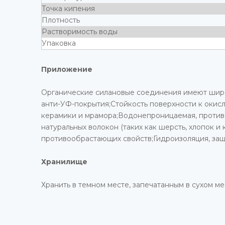
Точка кипения
Плотность
Растворимость воды
Упаковка
Приложение
Органические силановые соединения имеют широ
анти-УФ-покрытия;Стойкость поверхности к окис
керамики и мрамора;Водонепроницаемая, против
натуральных волокон (таких как шерсть, хлопок
противообрастающих свойств;Гидроизоляция, защи
Хранилище
Хранить в темном месте, запечатанным в сухом ме