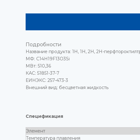
Подробности
Название продукта: 1H, 1H, 2H, 2H-перфтороктил
МФ: C14H19F13O3Si
МВт: 510,36
КАС: 51851-37-7
ЕИНЭКС: 257-473-3
Внешний вид: бесцветная жидкость
Спецификация
Элемент
Температура плавления