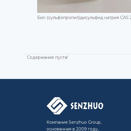
Содержание пуста!
Компания Senzhuo Group,
основанная в 2009 году,