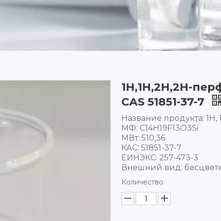
1H,1H,2H,2H-пе
CAS 51851-37-7
Название продукта: 1H,
МФ: C14H19F13O3Si
МВт: 510,36
КАС: 51851-37-7
ЕИНЭКС: 257-473-3
Внешний вид: бесцвет
Количество: