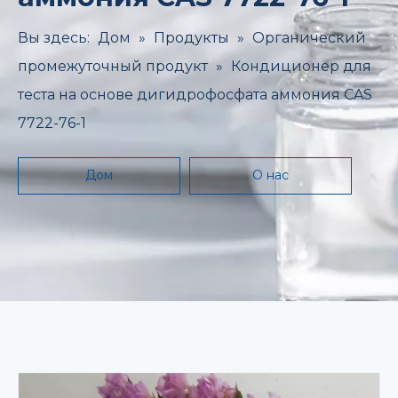
Вы здесь:
Дом
»
Продукты
»
Органический
промежуточный продукт
»
Кондиционер для
теста на основе дигидрофосфата аммония CAS
7722-76-1
Дом
О нас