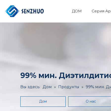
ДОМ
Серия Ар
Фармацевтический API
Основные органические химикаты
Минералы и Металлургия
Здоровье и медицина
99% мин. Диэтилдитио
Вы здесь:
Дом
»
Продукты
»
99% мин. Ди
Дом
О нас