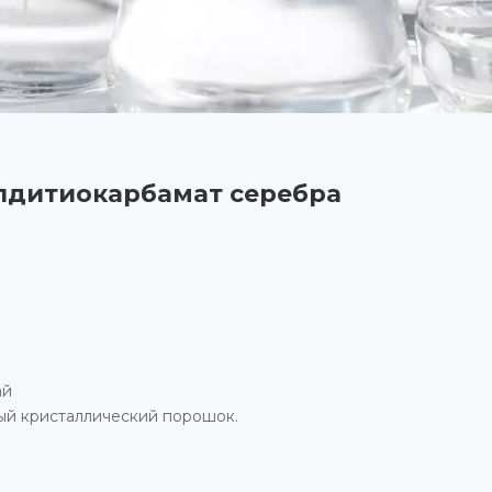
лдитиокарбамат серебра
ай
ый кристаллический порошок.