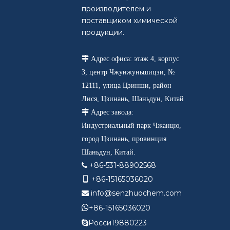
производителем и
поставщиком химической
продукции.

Адрес офиса: этаж 4, корпус
3, центр Чжунжуньшицзи, №
12111, улица Цзинши, район
Лися, Цзинань, Шаньдун, Китай

Адрес завода:
Индустриальный парк Чжанцю,
город Цзинань, провинция
Шаньдун, Китай.
+86-531-88902568

+86-15165036020

info@senzhuochem.com


+86-15165036020
Росси19880223
