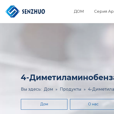
ДОМ
Серия Ар
Фармацевтический API
Основные органические химикаты
Минералы и Металлургия
Здоровье и медицина
4-Диметиламинобензал
Вы здесь:
Дом
»
Продукты
»
4-Диметила
Дом
О нас