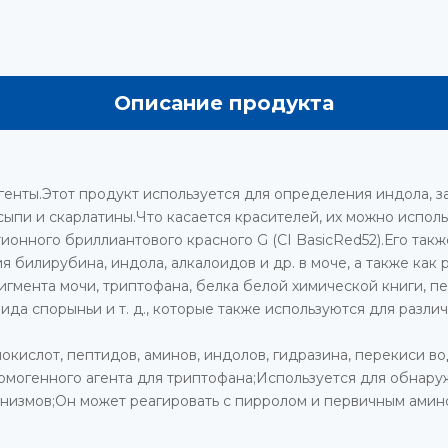
Описание продукта
енты.Этот продукт используется для определения индола, за
ыпи и скарлатины.Что касается красителей, их можно исполь
ионного бриллиантового красного G (CI BasicRed52).Его так
 билирубина, индола, алкалоидов и др. в моче, а также как 
игмента мочи, триптофана, белка белой химической книги, пе
да спорыньи и т. д., которые также используются для разли
окислот, пептидов, аминов, индолов, гидразина, перекиси в
омогенного агента для триптофана;Используется для обнару
измов;Он может реагировать с пирролом и первичным амин