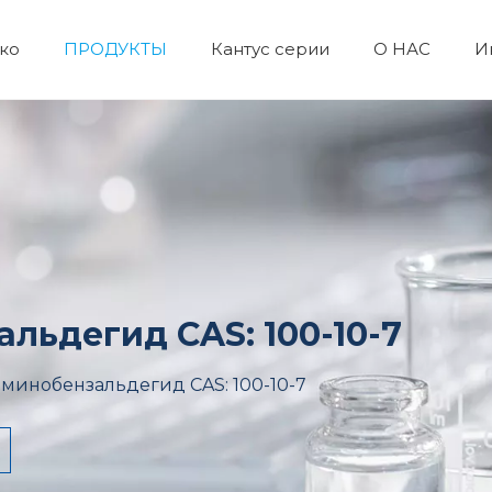
ко
ПРОДУКТЫ
Кантус серии
О НАС
И
Лабораторные реагенты и оборудование
Пигмент и краситель
Неорганические химикаты
Химические пестициды
Катализаторы и химические вспомогательные вещества
Органический промеж
Косметическое 
Ежедневны
Пептидны
ьдегид CAS: 100-10-7
минобензальдегид CAS: 100-10-7