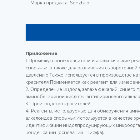
Марка продукта:
Senzhuo
Приложение
1.Промежуточные красители и аналитические реаг
спорыньи, а также для различения сывороточной с
давлению.Также используется в производстве кат
красителя;Применяется как реагент для измерения
2. Определение индола, запаха фекалий, синего п
аминобензойной кислоты, антипиринового алкалои
3. Производство красителей.
4. Реагенты, используемые для обнаружения амин
алкалоидов спорыньи;Используется в качестве хр
идентификации индолпродуцирующих микроорган
конденсации (оснований Шиффа).