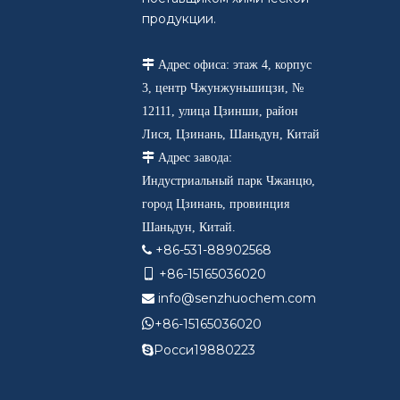
продукции.

Адрес офиса: этаж 4, корпус
3, центр Чжунжуньшицзи, №
12111, улица Цзинши, район
Лися, Цзинань, Шаньдун, Китай

Адрес завода:
Индустриальный парк Чжанцю,
город Цзинань, провинция
Шаньдун, Китай.
+86-531-88902568

+86-15165036020

info@senzhuochem.com


+86-15165036020
Росси19880223
