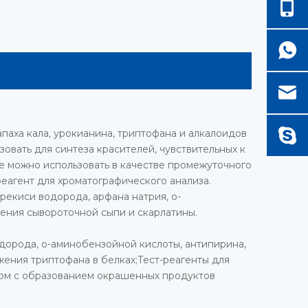
паха кала, урокианина, триптофана и алкалоидов
зовать для синтеза красителей, чувствительных к
же можно использовать в качестве промежуточного
реагент для хроматографического анализа.
рекиси водорода, арфана натрия, о-
чения сывороточной сыпи и скарлатины.
одорода, о-аминобензойной кислоты, антипирина,
жения триптофана в белках;Тест-реагенты для
ом с образованием окрашенных продуктов