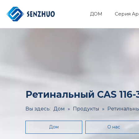
ДОМ
Серия Ар
Фармацевтический API
Основные органические химикаты
Минералы и Металлургия
Здоровье и медицина
Ретинальный CAS 116-
Вы здесь:
Дом
»
Продукты
»
Ретинальный
Дом
О нас