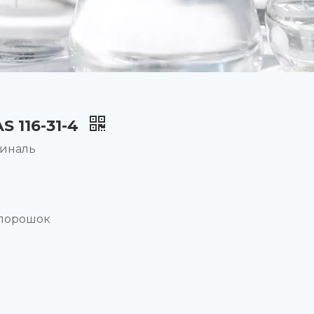
 116-31-4
тиналь
 порошок