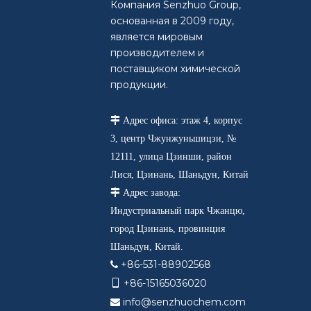
Компания Senzhuo Group,
основанная в 2009 году,
является мировым
производителем и
поставщиком химической
продукции.

Адрес офиса: этаж 4, корпус
3, центр Чжунжуньшицзи, №
12111, улица Цзинши, район
Лися, Цзинань, Шаньдун, Китай

Адрес завода:
Индустриальный парк Чжанцю,
город Цзинань, провинция
Шаньдун, Китай.
+86-531-88902568

+86-15165036020

info@senzhuochem.com
