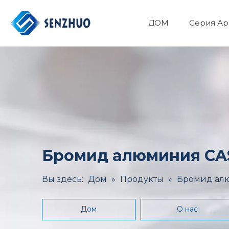
ДОМ
Серия Ар
Фармацевтический API
Основные органические химикаты
Минералы и Металлургия
Здоровье и медицина
Бромид алюминия CAS
Вы здесь:
Дом
»
Продукты
»
Бромид алю
Дом
О нас