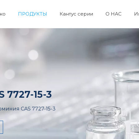
ко
ПРОДУКТЫ
Кантус серии
О НАС
И
Лабораторные реагенты и оборудование
Пигмент и краситель
Неорганические химикаты
Химические пестициды
Катализаторы и химические вспомогательные вещества
Органический промеж
Косметическое 
Ежедневны
Пептидны
 7727-15-3
миния CAS 7727-15-3