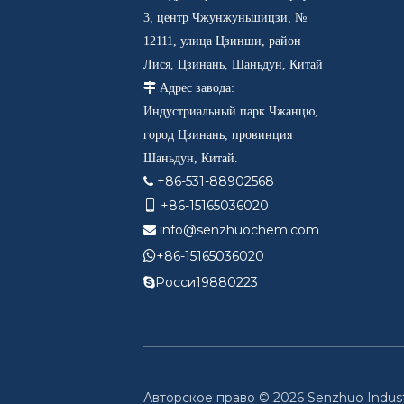
3, центр Чжунжуньшицзи, №
12111, улица Цзинши, район
Лися, Цзинань, Шаньдун, Китай

Адрес завода:
Индустриальный парк Чжанцю,
город Цзинань, провинция
Шаньдун, Китай.
+86-531-88902568

+86-15165036020

info@senzhuochem.com


+86-15165036020
Росси19880223

Авторское право ©
2026
Senzhuo Indust