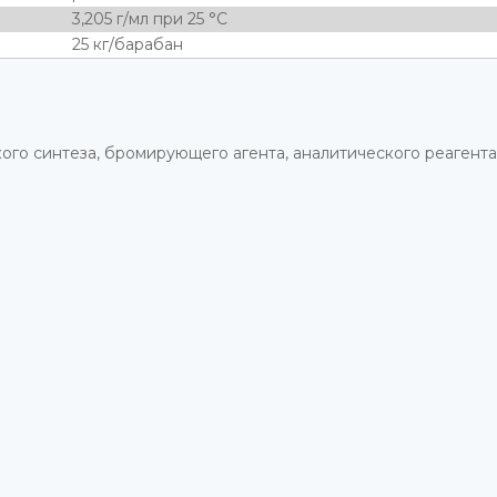
3,205 г/мл при 25 °C
25 кг/барабан
кого синтеза, бромирующего агента, аналитического реагента