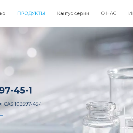
ко
ПРОДУКТЫ
Кантус серии
О НАС
И
Лабораторные реагенты и оборудование
Пигмент и краситель
Неорганические химикаты
Химические пестициды
Катализаторы и химические вспомогательные вещества
Органический промеж
Косметическое 
Ежедневны
Пептидны
97-45-1
 CAS 103597-45-1