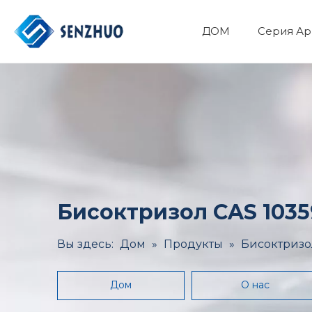
ДОМ
Серия Ар
Фармацевтический API
Основные органические химикаты
Минералы и Металлургия
Здоровье и медицина
Бисоктризол CAS 1035
Вы здесь:
Дом
»
Продукты
»
Бисоктризол
Дом
О нас