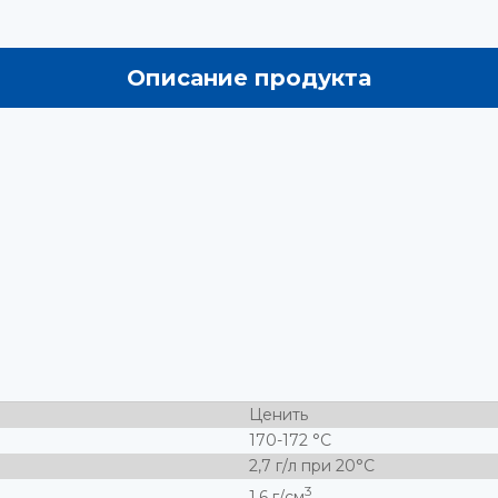
Описание продукта
Ценить
170-172 °С
2,7 г/л при 20°C
3
1,6 г/см