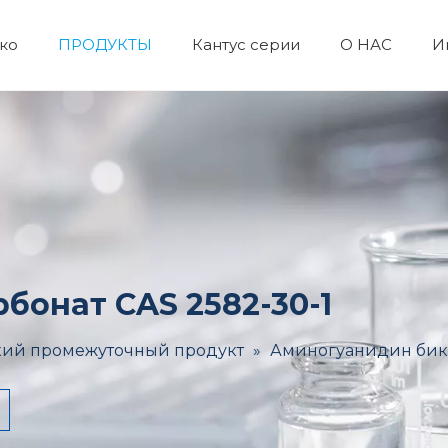
ко
ПРОДУКТЫ
Кантус серии
О НАС
И
Лабораторные реагенты и оборудование
Пигмент и краситель
Неорганические химикаты
Химические пестициды
Катализаторы и химические вспомогательные вещества
Органический промеж
Косметическое 
Ежедневны
Пептидны
бонат CAS 2582-30-1
ий промежуточный продукт
»
Аминогуанидин бика