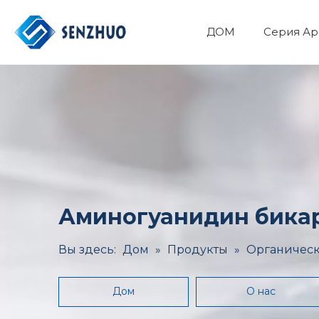
ДОМ
Серия Ар
Фармацевтический API
Основные органические химикаты
Минералы и Металлургия
Здоровье и медицина
Аминогуанидин бикар
Вы здесь:
Дом
»
Продукты
»
Органическ
Дом
О нас