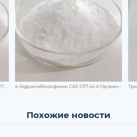
Бис-(сульфопропил)дисульфид натрия CAS 27206-35-5
4-Гидроксибензофенон CAS 1137-42-4 Органический синтез
Похожие новости